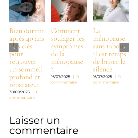
Bien dormir
Comment
La
après 40 ans
soulager les
ménopause
: les clés
symptômes
sans tabou :
:
pour
de la
il est temps
t
retrouver
ménopause
de briser le
n
un sommeil
?
silence
profond et
a
16/07/2025
|
0
16/07/2025
|
0
commentaire
commentaire
réparateur
c
30/09/2025
|
0
commentaire
3
c
Laisser un
commentaire