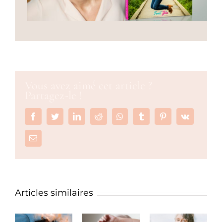
Vous avez aimé cet article ?
Partagez-le !
Facebook
Twitter
LinkedIn
Reddit
Whatsapp
Tumblr
Pinterest
Vk
Email
Articles similaires