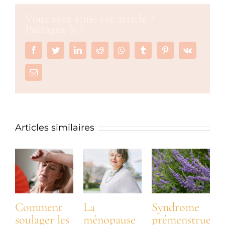
Vous avez aimé cet article ?
Partagez-le !
Facebook
Twitter
LinkedIn
Reddit
Whatsapp
Tumblr
Pinterest
Vk
Email
Articles similaires
Comment
La
Syndrome
soulager les
ménopause
prémenstruel