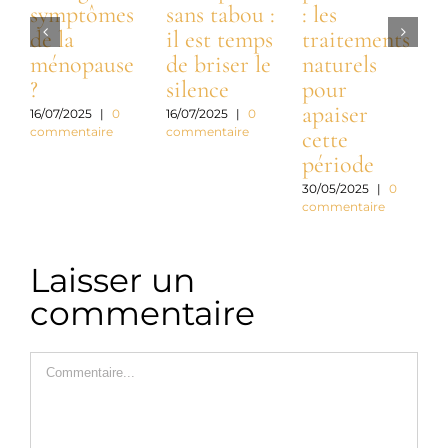
symptômes
sans tabou :
: les
m
de la
il est temps
traitements
s
ménopause
de briser le
naturels
?
silence
pour
c
apaiser
d
16/07/2025
|
0
16/07/2025
|
0
commentaire
commentaire
cette
période
2
c
30/05/2025
|
0
commentaire
Laisser un
commentaire
Commentaire