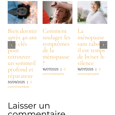
Bien dormir
Comment
La
après 40 ans
soulager les
ménopause
: les clés
symptômes
sans tabou :
:
pour
de la
il est temps
t
retrouver
ménopause
de briser le
n
un sommeil
?
silence
profond et
a
16/07/2025
|
0
16/07/2025
|
0
commentaire
commentaire
réparateur
c
30/09/2025
|
0
commentaire
3
c
Laisser un
commentaire