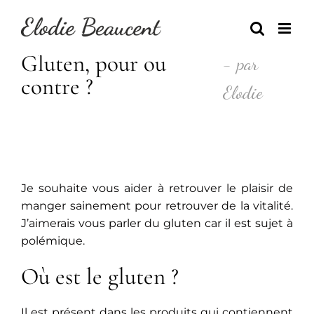
Skip
to
content
Gluten, pour ou
- par
contre ?
Elodie
Je souhaite vous aider à retrouver le plaisir de
manger sainement pour retrouver de la vitalité.
J’aimerais vous parler du gluten car il est sujet à
polémique.
Où est le gluten ?
Il est présent dans les produits qui contiennent