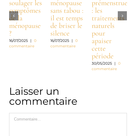
soulager les
ménopause
prémenstruel
symptômes
sans tabou :
: les
m
de la
il est temps
traitements
s
ménopause
de briser le
naturels
?
silence
pour
c
apaiser
d
16/07/2025
|
0
16/07/2025
|
0
commentaire
commentaire
cette
période
2
c
30/05/2025
|
0
commentaire
Laisser un
commentaire
Commentaire