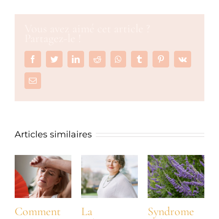
Vous avez aimé cet article ?
Partagez-le !
Facebook
Twitter
LinkedIn
Reddit
Whatsapp
Tumblr
Pinterest
Vk
Email
Articles similaires
Comment
La
Syndrome