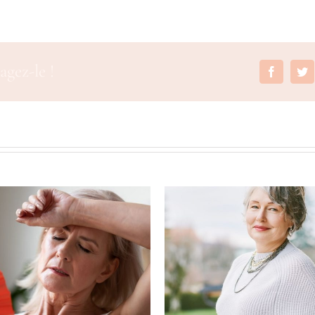
agez-le !
Faceboo
T