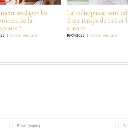
ent soulager les
La ménopause sans tab
tômes de la
il est temps de briser l
pause ?
silence
025
|
0 commentaire
16/07/2025
|
0 commentaire