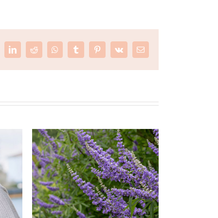
k
witter
LinkedIn
Reddit
Whatsapp
Tumblr
Pinterest
Vk
Email