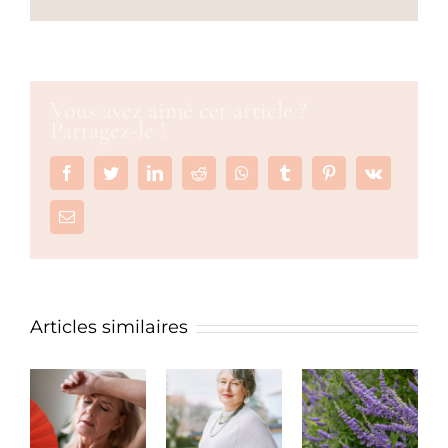
Vous avez aimé cet article ?
Partagez-le !
Facebook
Twitter
LinkedIn
Reddit
Whatsapp
Tumblr
Pinterest
Vk
Email
Articles similaires