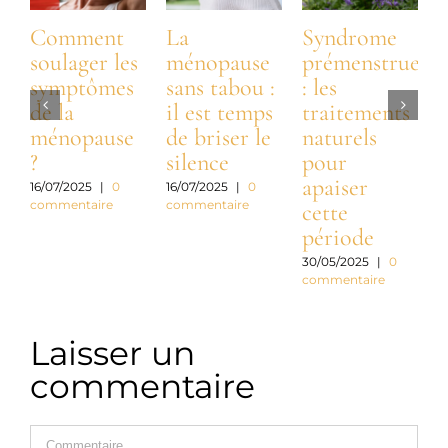
Comment
La
Syndrome
soulager les
ménopause
prémenstruel
symptômes
sans tabou :
: les
m
de la
il est temps
traitements
s
ménopause
de briser le
naturels
?
silence
pour
c
apaiser
d
16/07/2025
|
0
16/07/2025
|
0
commentaire
commentaire
cette
période
2
c
30/05/2025
|
0
commentaire
Laisser un
commentaire
Commentaire