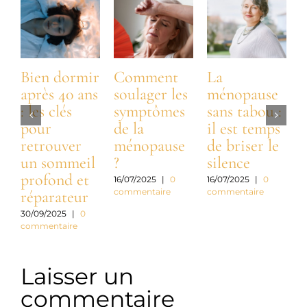
Bien dormir
Comment
La
après 40 ans
soulager les
ménopause
: les clés
symptômes
sans tabou :
:
pour
de la
il est temps
t
retrouver
ménopause
de briser le
n
un sommeil
?
silence
profond et
a
16/07/2025
|
0
16/07/2025
|
0
commentaire
commentaire
réparateur
c
30/09/2025
|
0
commentaire
3
c
Laisser un
commentaire