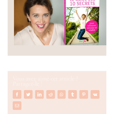
Vous avez aimé cet article ?
Partagez-le !
Facebook
Twitter
LinkedIn
Reddit
Whatsapp
Tumblr
Pinterest
Vk
Email