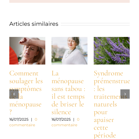
Articles similaires
Comment
La
Syndrome
soulager les
ménopause
prémenstruel
symptômes
sans tabou :
: les
m
de la
il est temps
traitements
s
ménopause
de briser le
naturels
?
silence
pour
c
apaiser
d
16/07/2025
|
0
16/07/2025
|
0
commentaire
commentaire
cette
période
2