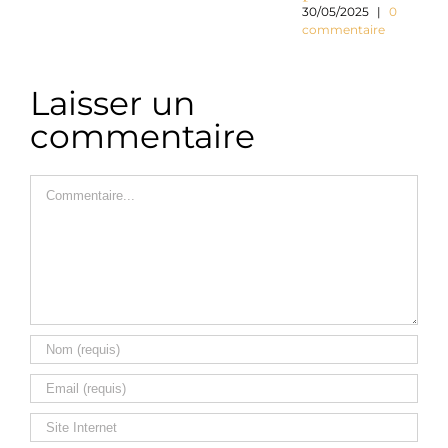
c
30/05/2025
|
0
commentaire
Laisser un
commentaire
Commentaire