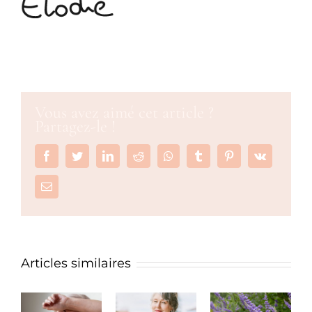
Vous avez aimé cet article ?
Partagez-le !
Facebook
Twitter
LinkedIn
Reddit
Whatsapp
Tumblr
Pinterest
Vk
Email
Articles similaires