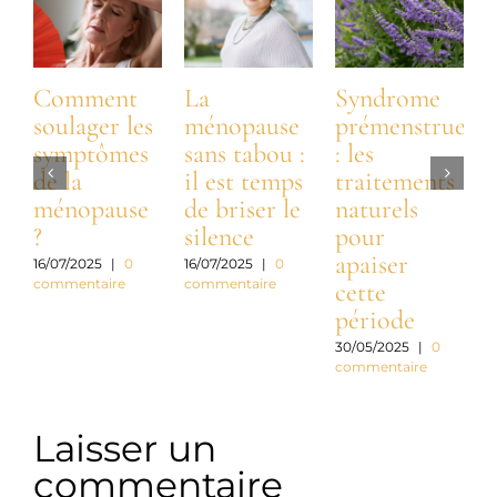
Comment
La
Syndrome
soulager les
ménopause
prémenstruel
symptômes
sans tabou :
: les
m
de la
il est temps
traitements
s
ménopause
de briser le
naturels
?
silence
pour
c
apaiser
d
16/07/2025
|
0
16/07/2025
|
0
commentaire
commentaire
cette
période
2
c
30/05/2025
|
0
commentaire
Laisser un
commentaire