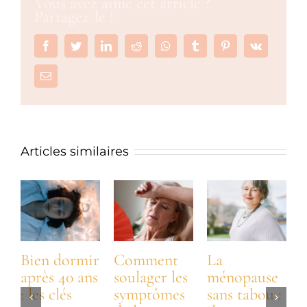
Vous avez aimé cet article ?
Partagez-le !
Facebook
Twitter
LinkedIn
Reddit
Whatsapp
Tumblr
Pinterest
Vk
Email
Articles similaires
Bien dormir
Comment
La
après 40 ans
soulager les
ménopause
: les clés
symptômes
sans tabou :
: