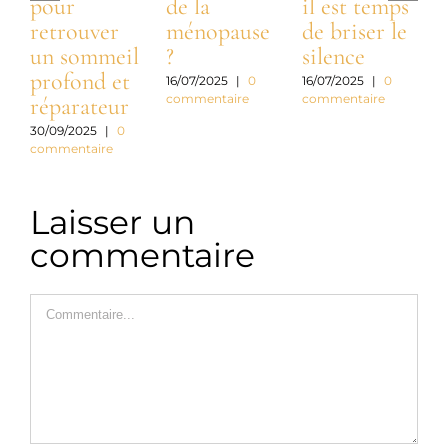
pour
de la
il est temps
t
retrouver
ménopause
de briser le
n
un sommeil
?
silence
profond et
a
16/07/2025
|
0
16/07/2025
|
0
commentaire
commentaire
réparateur
c
30/09/2025
|
0
commentaire
3
c
Laisser un
commentaire
Commentaire