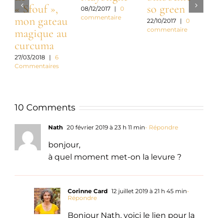
« Sfouf »,
so green
08/12/2017
|
0
2
commentaire
c
mon gateau
22/10/2017
|
0
commentaire
magique au
curcuma
27/03/2018
|
6
Commentaires
10 Comments
Nath
20 février 2019 à 23 h 11 min
- Répondre
bonjour,
à quel moment met-on la levure ?
Corinne Card
12 juillet 2019 à 21 h 45 min
-
Répondre
Bonjour Nath, voici le lien pour la