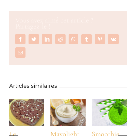
Vous avez aimé cet article ?
Partagez-le !
Facebook
Twitter
LinkedIn
Reddit
Whatsapp
Tumblr
Pinterest
Vk
Email
Articles similaires
Le
Mayolight
Smoothie