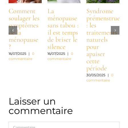
Comment
La
Syndrome
soulager les
ménopause
prémenstruel
symptômes
sans tabou :
: les
m
de la
il est temps
traitements
s
ménopause
de briser le
naturels
?
silence
pour
c
apaiser
d
16/07/2025
|
0
16/07/2025
|
0
commentaire
commentaire
cette
période
2
c
30/05/2025
|
0
commentaire
Laisser un
commentaire
Commentaire