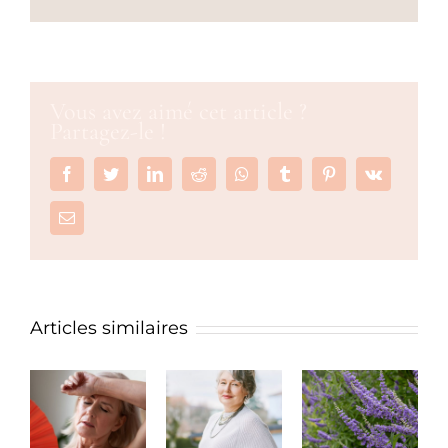
Vous avez aimé cet article ?
Partagez-le !
Facebook
Twitter
LinkedIn
Reddit
Whatsapp
Tumblr
Pinterest
Vk
Email
Articles similaires