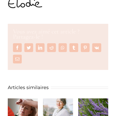
Vous avez aimé cet article ?
Partagez-le !
Facebook
Twitter
LinkedIn
Reddit
Whatsapp
Tumblr
Pinterest
Vk
Email
Articles similaires