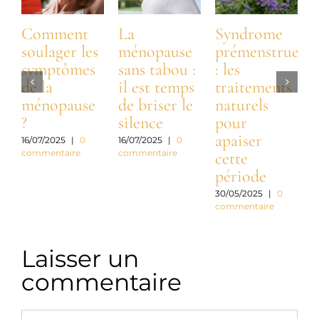
Comment
La
Syndrome
soulager les
ménopause
prémenstruel
symptômes
sans tabou :
: les
m
de la
il est temps
traitements
s
ménopause
de briser le
naturels
?
silence
pour
c
apaiser
d
16/07/2025
|
0
16/07/2025
|
0
commentaire
commentaire
cette
période
2
c
30/05/2025
|
0
commentaire
Laisser un
commentaire
Commentaire