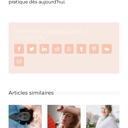
pratique dès aujourd’hui.
Vous avez aimé cet article ?
Partagez-le !
Facebook
Twitter
LinkedIn
Reddit
Whatsapp
Tumblr
Pinterest
Vk
Email
Articles similaires