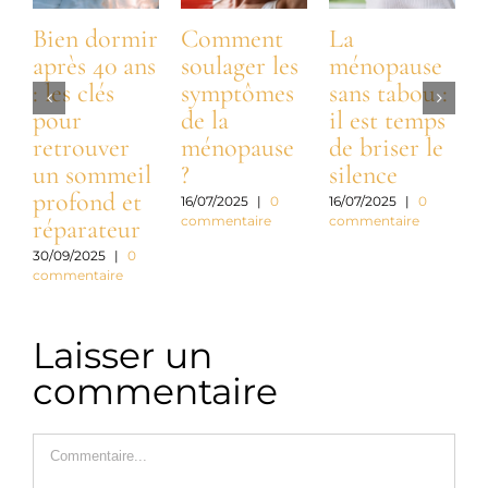
Bien dormir
Comment
La
après 40 ans
soulager les
ménopause
: les clés
symptômes
sans tabou :
:
pour
de la
il est temps
t
retrouver
ménopause
de briser le
n
un sommeil
?
silence
profond et
a
16/07/2025
|
0
16/07/2025
|
0
commentaire
commentaire
réparateur
c
30/09/2025
|
0
commentaire
3
c
Laisser un
commentaire
Commentaire