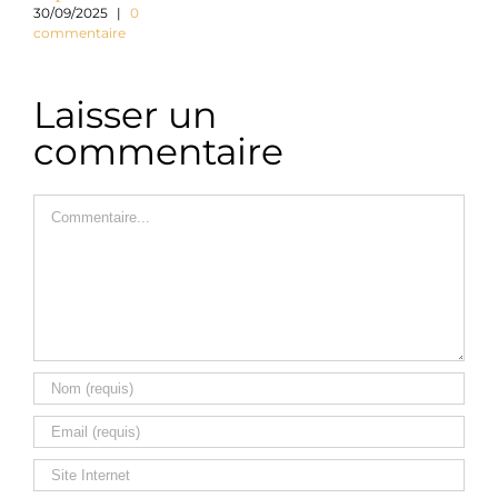
30/09/2025
|
0
commentaire
3
c
Laisser un
commentaire
Commentaire