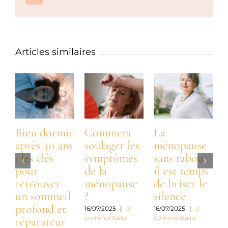
Articles similaires
Bien dormir
Comment
La
après 40 ans
soulager les
ménopause
: les clés
symptômes
sans tabou :
:
pour
de la
il est temps
t
retrouver
ménopause
de briser le
n
un sommeil
?
silence
profond et
a
16/07/2025
|
0
16/07/2025
|
0
commentaire
commentaire
réparateur
c