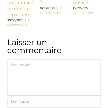
un sommeil
?
silence
profond et
a
16/07/2025
|
0
16/07/2025
|
0
commentaire
commentaire
réparateur
c
30/09/2025
|
0
commentaire
3
c
Laisser un
commentaire
Commentaire