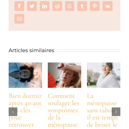
Facebook
Twitter
LinkedIn
Reddit
Whatsapp
Tumblr
Pinterest
Vk
Email
Articles similaires
Bien dormir
Comment
La
après 40 ans
soulager les
ménopause
: les clés
symptômes
sans tabou :
:
pour
de la
il est temps
t
retrouver
ménopause
de briser le
n