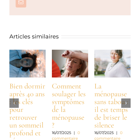
Email
Articles similaires
Bien dormir
Comment
La
après 40 ans
soulager les
ménopause
: les clés
symptômes
sans tabou :
:
pour
de la
il est temps
t
retrouver
ménopause
de briser le
n
un sommeil
?
silence
profond et
a
16/07/2025
|
0
16/07/2025
|
0
commentaire
commentaire