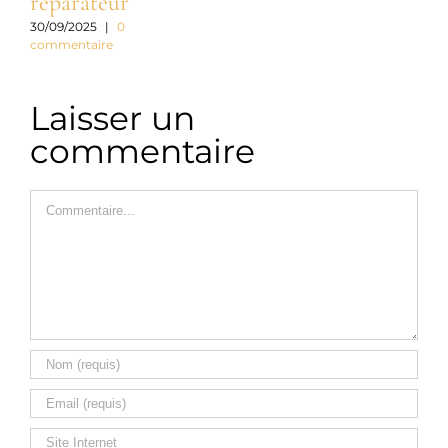
réparateur
c
30/09/2025
|
0
commentaire
3
c
Laisser un
commentaire
Commentaire