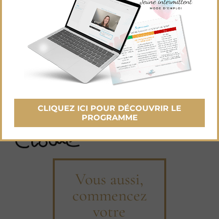
Mon époux s’y est mis, lui aussi et il a perdu six
kilos ! Il avait un peu de poids à perdre,
maintenant il se sent super bien. Pour nous,
c’est devenu une habitude.
Lorsque vous passez cette étape de trente jours
de jeûne intermittent, ça devient une habitude
de vie, c’est une nouvelle habitude qui est mise
en place, qui vous permet de rester en bonne
CLIQUEZ ICI POUR DÉCOUVRIR LE
santé et d’augmenter votre longévité !
PROGRAMME
Vous aussi,
commencez
votre