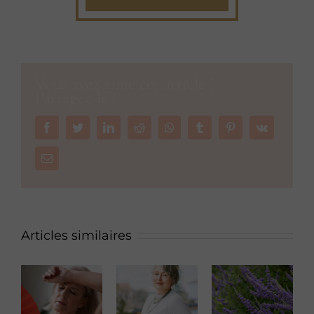
Vous avez aimé cet article ?
Partagez-le !
Facebook
Twitter
LinkedIn
Reddit
Whatsapp
Tumblr
Pinterest
Vk
Email
Articles similaires