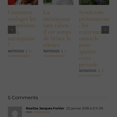
Comment
La
Syndrome
soulager les
ménopause
prémenstruel
symptômes
sans tabou :
: les
m
de la
il est temps
traitements
s
ménopause
de briser le
naturels
?
silence
pour
c
apaiser
d
16/07/2025
|
0
16/07/2025
|
0
commentaire
commentaire
cette
période
2
c
30/05/2025
|
0
commentaire
5 Comments
Noellax Jacques Fortier
22 janvier 2018 à 21 h 09
min
- Répondre